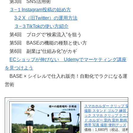
第3回 SNS活用術
３−１Instagram投稿の始め方
3-2 X（旧Twitter）の運用方法
３−３TikTokの使い方紹介
第4回 ブログで“検索流入”を狙う
第5回 BASEの機能の種類と使い方
第6回 副業は“仕組み化”がカギ
ECショップが伸びない Udemyでマーケティング講座
を見つけよう
BASE × シイレルで仕入れ販売！自動化でラクになる運
営術
スマホホルダー クリップ 安定
撮影 スタンド ゴルフ 練習 ス
ック スマホ クリップ テニス 
ド ホルダー 室内 室外 動画 
携帯 写真 撮影 便利グッズ
価格：1,680円（税込、送料別