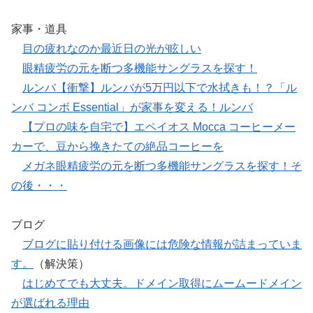
家事・道具
目の疲れなのか最近日の光が眩しい
眼精疲労の元を断つ多機能サングラスを探す！
ルンバ【衝撃】ルンバが5万円以下で水拭きも！？「ル
ンバ コンボ Essential」が家事を変える！ルンバ
【プロの味を自宅で】エペイオス Mocca コーヒーメー
カーで、豆から挽きたての絶品コーヒーを
メガネ眼精疲労の元を断つ多機能サングラスを探す！そ
の後・・・
ブログ
ブログに貼り付ける画像には危険な情報が詰まっていま
す。
（解決策）
はじめてでも大丈夫。ドメイン取得にムームードメイン
が選ばれる理由