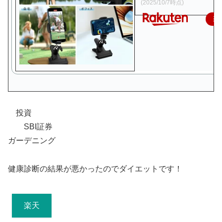
(2025/10/7時点)
楽
投資
SBI証券
ガーデニング
健康診断の結果が悪かったのでダイエットです！
楽天