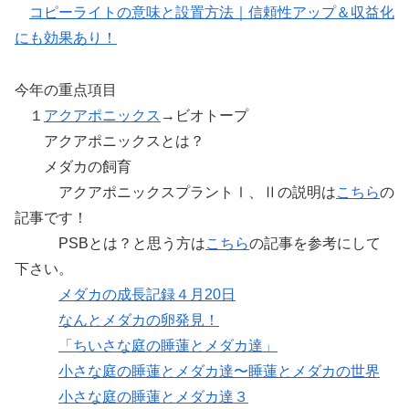
コピーライトの意味と設置方法｜信頼性アップ＆収益化
にも効果あり！
今年の重点項目
１
アクアポニックス
→ビオトープ
アクアポニックスとは？
メダカの飼育
アクアポニックスプラントⅠ、Ⅱの説明は
こちら
の
記事です！
PSBとは？と思う方は
こちら
の記事を参考にして
下さい。
メダカの成長記録４月20日
なんとメダカの卵発見！
「ちいさな庭の睡蓮とメダカ達」
小さな庭の睡蓮とメダカ達〜睡蓮とメダカの世界
小さな庭の睡蓮とメダカ達３