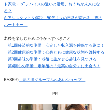
ト家電・IoTデバイスの違いと活用、おうちが未来にな
る？
AIアシスタントを解説：50代主夫の日常が変わる「声の
パートナー」
老後を楽しむために今からすべきこと
第1回経済的な準備 安定した収入源を確保する為に！
第2回健康的な準備：心身ともに健康な状態を維持する
第3回趣味の準備：老後に生かせる趣味を見つける
第4回心の準備 定年後の「最高の自分」に出会う！
BASEの
「夢の街グループふれあいショップ」
PR