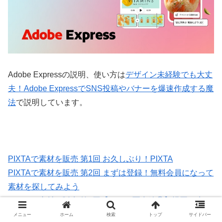
Adobe Expressの説明、使い方は
デザイン未経験でも大丈
夫！Adobe ExpressでSNS投稿やバナーを爆速作成する魔
法
で説明しています。
PIXTAで素材を販売 第1回 お久しぶり！PIXTA
PIXTAで素材を販売 第2回 まずは登録！無料会員になって
素材を探してみよう
PIXTAで素材を販売 第3回【スマホ写真編①】構図と光の
基本！誰でもできる撮影のコツ
メニュー
ホーム
検索
トップ
サイドバー