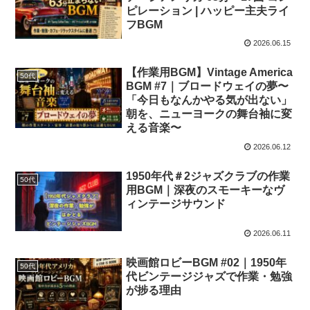
ピレーション | ハッピー主夫ライ
フBGM
2026.06.15
【作業用BGM】Vintage America
50代
BGM #7｜ブロードウェイの夢〜
「今日もなんかやる気が出ない」
朝を、ニューヨークの舞台袖に変
える音楽〜
2026.06.12
1950年代＃2ジャズクラブの作業
50代
用BGM｜深夜のスモーキーなヴ
ィンテージサウンド
2026.06.11
映画館ロビーBGM #02｜1950年
50代
代ビンテージジャズで作業・勉強
が捗る理由