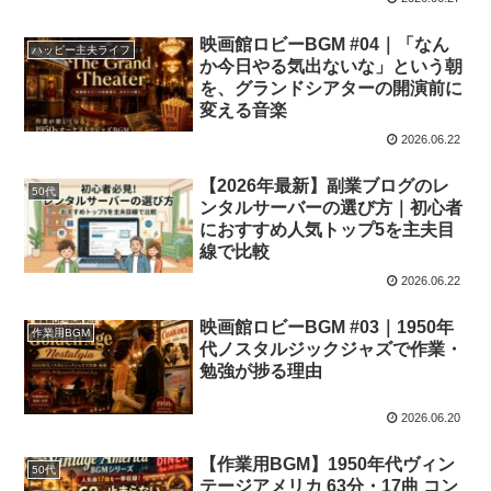
映画館ロビーBGM #04｜「なん
ハッピー主夫ライフ
か今日やる気出ないな」という朝
を、グランドシアターの開演前に
変える音楽
2026.06.22
【2026年最新】副業ブログのレ
50代
ンタルサーバーの選び方｜初心者
におすすめ人気トップ5を主夫目
線で比較
2026.06.22
映画館ロビーBGM #03｜1950年
作業用BGM
代ノスタルジックジャズで作業・
勉強が捗る理由
2026.06.20
【作業用BGM】1950年代ヴィン
50代
テージアメリカ 63分・17曲 コン