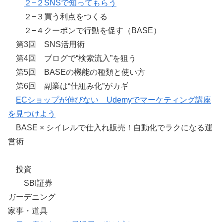
２−２SNSで知ってもらう
２−３買う利点をつくる
２−４クーポンで行動を促す（BASE）
第3回 SNS活用術
第4回 ブログで“検索流入”を狙う
第5回 BASEの機能の種類と使い方
第6回 副業は“仕組み化”がカギ
ECショップが伸びない Udemyでマーケティング講座
を見つけよう
BASE × シイレルで仕入れ販売！自動化でラクになる運
営術
投資
SBI証券
ガーデニング
家事・道具