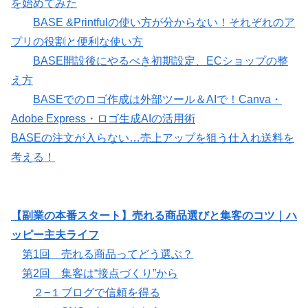
を始めてみた
BASE &Printfulの使い方が分からない！それぞれのア
プリの役割と便利な使い方
BASE開設後にやるべき初期設定、ECショップの整
え方
BASEでのロゴ作成は外部ツール＆AIで！Canva・
Adobe Express・ロゴ生成AIの活用術
BASEの注文が入らない…売上アップを狙う仕入れ送料を
考える！
【副業の本番スタート】売れる商品選びと集客のコツ｜ハ
ッピー主夫ライフ
第1回 売れる商品ってどう選ぶ？
第2回 集客は“接点づくり”から
２−１ブログで信頼を得る