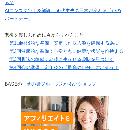
る？
AIアシスタントを解説：50代主夫の日常が変わる「声の
パートナー」
老後を楽しむために今からすべきこと
第1回経済的な準備 安定した収入源を確保する為に！
第2回健康的な準備：心身ともに健康な状態を維持する
第3回趣味の準備：老後に生かせる趣味を見つける
第4回心の準備 定年後の「最高の自分」に出会う！
BASEの
「夢の街グループふれあいショップ」