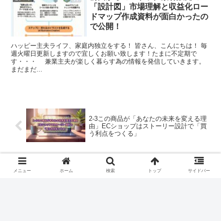
「設計図」市場理解と収益化ロー
ドマップ作成資料が面白かったの
で公開！
ハッピー主夫ライフ、家庭内独立をする！ 皆さん、こんにちは！ 毎
週火曜日更新しますので宜しくお願い致します！たまに不定期で
す・・・ 兼業主夫が楽しく暮らす為の情報を発信していきます。
まだまだ...
2-3この商品が「あなたの未来を変える理
由」ECショップはストーリー設計で「買
う利点をつくる」
３−１Instagram投稿の始め方
メニュー
ホーム
検索
トップ
サイドバー
コメント