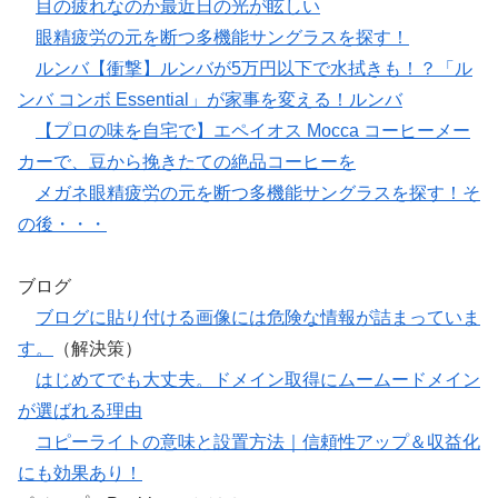
目の疲れなのか最近日の光が眩しい
眼精疲労の元を断つ多機能サングラスを探す！
ルンバ【衝撃】ルンバが5万円以下で水拭きも！？「ル
ンバ コンボ Essential」が家事を変える！ルンバ
【プロの味を自宅で】エペイオス Mocca コーヒーメー
カーで、豆から挽きたての絶品コーヒーを
メガネ眼精疲労の元を断つ多機能サングラスを探す！そ
の後・・・
ブログ
ブログに貼り付ける画像には危険な情報が詰まっていま
す。
（解決策）
はじめてでも大丈夫。ドメイン取得にムームードメイン
が選ばれる理由
コピーライトの意味と設置方法｜信頼性アップ＆収益化
にも効果あり！