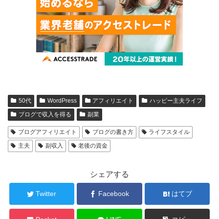
50代
WordPress
アフィリエイト
ハッピー主夫ライフ
ブログで収入を得る
副業
ブログアフィリエイト
ブログの書き方
ライフスタイル
主夫
副収入
老後の資金
シェアする
Twitter
Facebook
はてブ