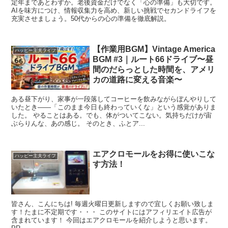
定年まであとわずか。老後資金だけでなく「心の準備」も大切です。
AIを味方につけ、情報収集力を高め、新しい挑戦でセカンドライフを
充実させましょう。50代からの心の準備を徹底解説。
【作業用BGM】Vintage America
ハッピー主夫ライフ
BGM #3｜ルート66ドライブ〜昼
間のだらっとした時間を、アメリ
カの道路に変える音楽〜
ある昼下がり、家事が一段落してコーヒーを飲みながらぼんやりして
いたとき——「このまま今日も終わっていくな」という感覚がありま
した。 やることはある。でも、体がついてこない。気持ちだけが宙
ぶらりんな、あの感じ。 そのとき、ふとア...
エアクロモールをお得に使いこな
ハッピー主夫ライフ
す方法！
皆さん、こんにちは! 毎週火曜日更新しますので宜しくお願い致しま
す！たまに不定期です・・・ このサイトにはアフィリエイト広告が
含まれています！ 今回はエアクロモールを紹介しようと思います。