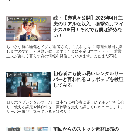
PR ...
続・【赤裸々公開】2025年4月主
ハッピー主夫ライフ
夫のリアルな収入、衝撃の月マイ
ナス798円！それでも僕は諦めな
い！
ちいさな庭の睡蓮とメダカ達 皆さん、こんにちは！ 毎週火曜日更新
しますので宜しくお願い致します！たまに不定期です・・・ 兼業
主夫が楽しく暮らす為の情報を発信していきます。まだまだ不確...
初心者にも使い易いレンタルサー
ブログで収入を得る
バーと言われるロリポップを検証
してみる
ロリポップレンタルサーバーは本当に初心者に優しい？主夫でも安心
して使える設定や操作性を、実体験を交えて詳しくレビューします。
サーバー選びに迷っている方は必見！
前回からのストック素材販売の
ピクスタ