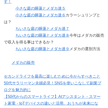
す！
小さな庭の睡蓮とメダカ達５
小さな庭の睡蓮とメダカ達６
カラーシュリンプと
は？
ちいさな庭の睡蓮とメダカ達７
ちいさな庭の睡蓮とメダカ達８
今年はメダカの販売
で収入を得る事はできるか？
ちいさな庭の睡蓮とメダカ達９
メダカの選別方法
メダカの販売
セカンドライフを最高に楽しむために今からすべきこと
50代サラリーマン夫婦必見！SNSを使いこなして副業ブ
ログを魅力的に
【50代からのスマートライフ】AIアシスタント・スマー
ト家電・IoTデバイスの違いと活用、おうちが未来にな