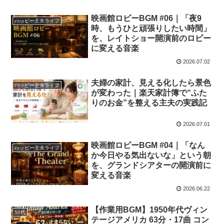
映画館ロビーBGM #06｜「夜9
ハッピー主夫ライフ
時、もうひと頑張りしたい時間」
を、レイトショー開演前のロビー
に変える音楽
2026.07.02
夫婦の家計、見える化したら景色
ハッピー主夫ライフ
が変わった｜楽天家計簿で“ふた
りのお金”を整える主夫の実践記
2026.07.01
映画館ロビーBGM #04｜「なん
ハッピー主夫ライフ
か今日やる気出ないな」という朝
を、グランドシアターの開演前に
変える音楽
2026.06.22
【作業用BGM】1950年代ヴィン
50代
テージアメリカ 63分・17曲 コン