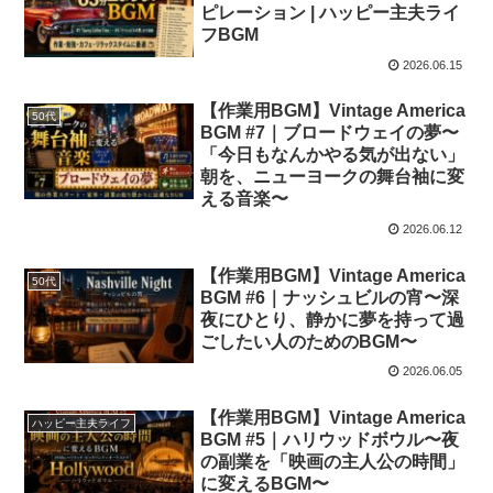
ピレーション | ハッピー主夫ライ
フBGM
2026.06.15
【作業用BGM】Vintage America
50代
BGM #7｜ブロードウェイの夢〜
「今日もなんかやる気が出ない」
朝を、ニューヨークの舞台袖に変
える音楽〜
2026.06.12
【作業用BGM】Vintage America
50代
BGM #6｜ナッシュビルの宵〜深
夜にひとり、静かに夢を持って過
ごしたい人のためのBGM〜
2026.06.05
【作業用BGM】Vintage America
ハッピー主夫ライフ
BGM #5｜ハリウッドボウル〜夜
の副業を「映画の主人公の時間」
に変えるBGM〜