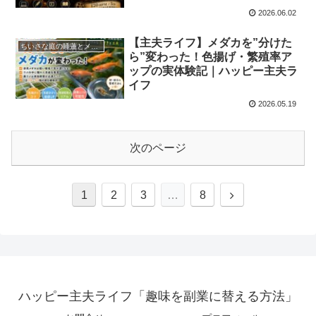
2026.06.02
【主夫ライフ】メダカを”分けた
ちいさな庭の睡蓮とメダカ達
ら”変わった！色揚げ・繁殖率ア
ップの実体験記｜ハッピー主夫ラ
イフ
2026.05.19
次のページ
1
2
3
…
8
ハッピー主夫ライフ「趣味を副業に替える方法」