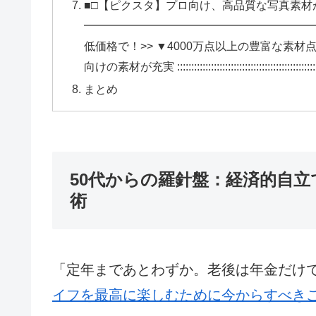
■□【ピクスタ】プロ向け、高品質な写真素材
━━━━━━━━━━━━━━━━━━━━━
低価格で！>> ▼4000万点以上の豊富な素
向けの素材が充実 ::::::::::::::::::::::::::::::::::::::::::::::::::::::
まとめ
50代からの羅針盤：経済的自
術
「定年まであとわずか。老後は年金だけ
イフを最高に楽しむために今からすべきこと