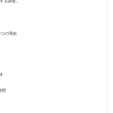
関する調査」
3つの理由
プ
味
時間