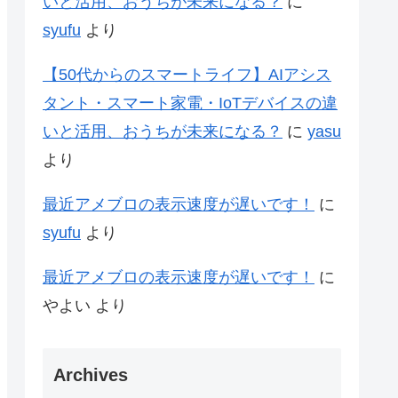
いと活用、おうちが未来になる？
に
syufu
より
【50代からのスマートライフ】AIアシス
タント・スマート家電・IoTデバイスの違
いと活用、おうちが未来になる？
に
yasu
より
最近アメブロの表示速度が遅いです！
に
syufu
より
最近アメブロの表示速度が遅いです！
に
やよい
より
Archives