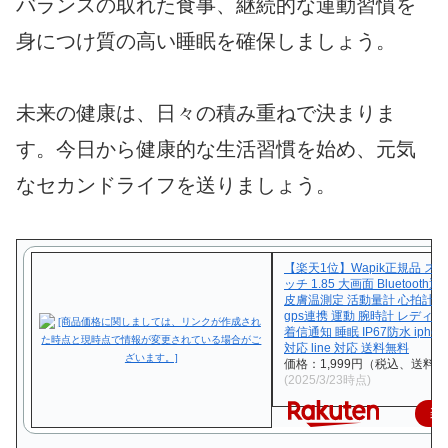
バランスの取れた食事、継続的な運動習慣を
身につけ質の高い睡眠を確保しましょう。
未来の健康は、日々の積み重ねで決まりま
す。今日から健康的な生活習慣を始め、元気
なセカンドライフを送りましょう。
【楽天1位】Wapik正規品 ス
ッチ 1.85 大画面 Bluetoot
皮膚温測定 活動量計 心拍計 
gps連携 運動 腕時計 レディー
着信通知 睡眠 IP67防水 iphone 
対応 line 対応 送料無料
価格：1,999円（税込、送料無
(2025/3/23時点)
楽