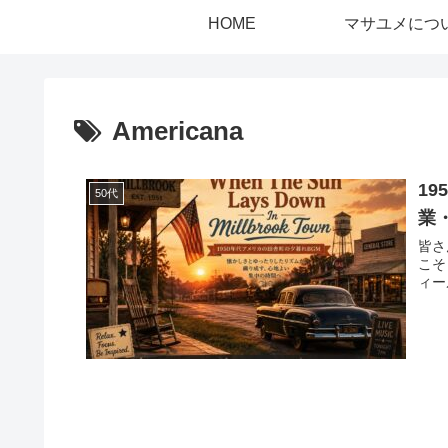
HOME
マサユメにつ
Americana
1
50代
業
皆さ
こそ
ィール