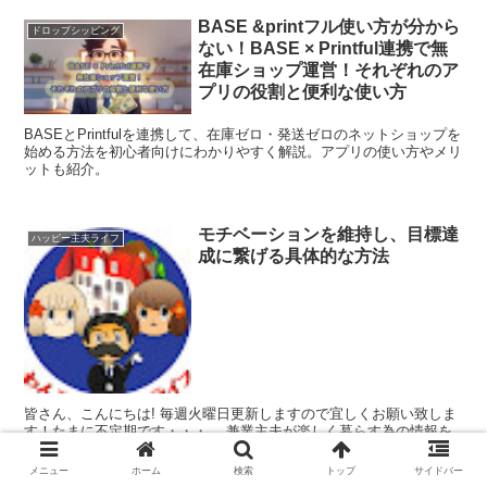
BASE &printフル使い方が分から
ドロップシッピング
ない！BASE × Printful連携で無
在庫ショップ運営！それぞれのア
プリの役割と便利な使い方
BASEとPrintfulを連携して、在庫ゼロ・発送ゼロのネットショップを
始める方法を初心者向けにわかりやすく解説。アプリの使い方やメリ
ットも紹介。
モチベーションを維持し、目標達
ハッピー主夫ライフ
成に繋げる具体的な方法
皆さん、こんにちは! 毎週火曜日更新しますので宜しくお願い致しま
す！たまに不定期です・・・ 兼業主夫が楽しく暮らす為の情報を
発信していきます。 このサイトにはアフィリエイト広告が含まれて
います。 ...
メニュー
ホーム
検索
トップ
サイドバー